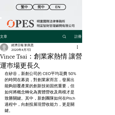
繁中
简中
EN
註冊
文章
經濟日報 劉美恩
2020年4月7日
Vince Tsai：創業家熱情 讓營
運巿場更長久
在矽谷，新創公司的 CEO平均花費 50%
的時間在募資，對創業家而言，發展出
能夠顛覆產業的創新技術固然重要，但
如何將概念轉化為實體營收及商模才是
致勝關鍵。其中，新創團隊如何在Pitch
過程中，向創投展現營收能力，更是關
鍵。