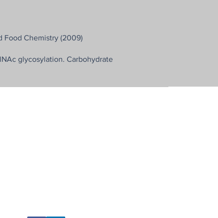
and Food Chemistry (2009)
lNAc glycosylation. Carbohydrate
明富國際法律事務所
明富智財管理顧問有限公司
明富專利商標事務所
10666 台北市大安區復興南路一段205號4樓
4F., No.205, Sec. 1, Fuxing S. Rd., Taipei, 10666 Taiwan
Email : jinghwu
@opesip.com
Tel: +886-2-8772-8990
Fax: +886-2-8772-5563