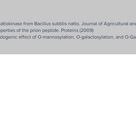
ttokinase from Bacillus subtilis natto. Journal of Agricultural 
erties of the prion peptide. Proteins (2009)
dogenic effect of O-mannosylation, O-galactosylation, and O-Ga