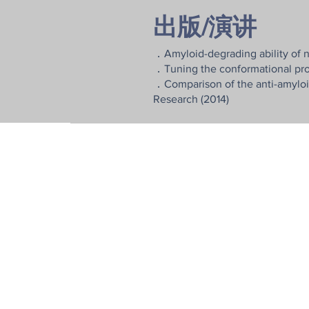
出版/演讲
．Amyloid-degrading ability of na
．Tuning the conformational prop
．Comparison of the anti-amyloi
Research (2014)