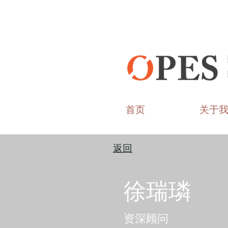
首页
关于
返回
徐瑞璘
资深顾问