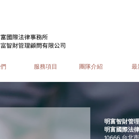
我們
服務項目
團隊介紹
最
明富智財管理
​明富國際法
10666 台