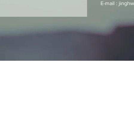
E-mail :
jingh