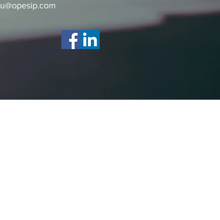
wu@opesip.com