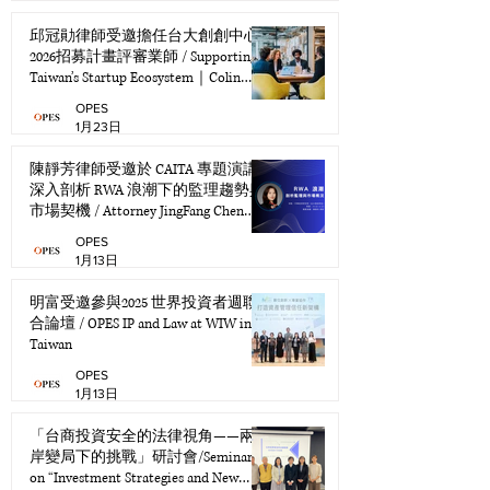
邱冠勛律師受邀擔任台大創創中心
2026招募計畫評審業師 / Supporting
Taiwan’s Startup Ecosystem｜Colin
Chiu at NTU ICC
OPES
1月23日
陳靜芳律師受邀於 CAITA 專題演講--
深入剖析 RWA 浪潮下的監理趨勢與
市場契機 / Attorney JingFang Chen
Invited to Deliver Keynote Address at
OPES
CAITA Conference
1月13日
明富受邀參與2025 世界投資者週聯
合論壇 / OPES IP and Law at WIW in
Taiwan
OPES
1月13日
「台商投資安全的法律視角——兩
岸變局下的挑戰」研討會/Seminar
on “Investment Strategies and New