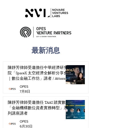
​最新消息
陳靜芳律師受邀擔任中華經濟研究
院「SpaceX 太空經濟全解析分享會
｜數位金融工作坊」講者 / Attorney
Jingfang Chen Speaks at CIER’s “SpaceX
OPES
Space Economy Seminar｜Digital
7月8日
Finance Workshop”
陳靜芳律師受邀擔任 TAAS 踏實數位
「金融機構數位資產實務轉型」系
列講座講者
OPES
6月30日