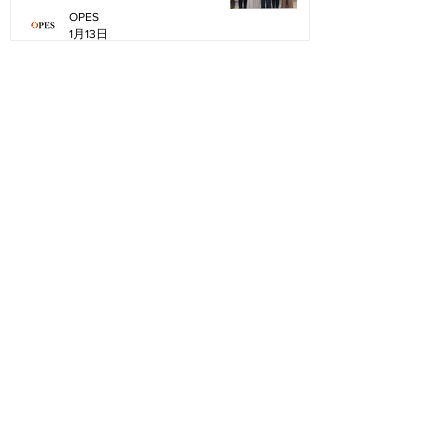
Legal Trends Amid Cross-Strait
OPES
Changes”
1月13日
1
/
17
“
OPES is the top IP law firm in
Taiwan, with experienced and
dedicated professionals who
aim to provide customized legal
services that maximize client’s
value...
”
- YW (General Counsel)